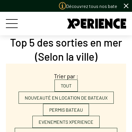
Panneau de gestion des cookies
Découvrez tous nos bateaux à loue
Top 5 des sorties en mer
ACCUEIL
(Selon la ville)
LES BATEAUX
Trier par :
LES PORTS
TOUT
LE CONCEPT
NOUVEAUTÉ EN LOCATION DE BATEAUX
PERMIS BATEAU
PERMIS BATEAU
EVENEMENTS XPERIENCE
LE CLUB