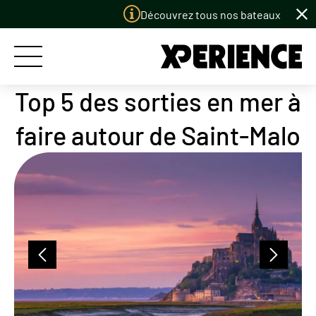
Panneau de gestion des cookies
Découvrez tous nos bateaux à louer
Top 5 des sorties en mer à
ACCUEIL
faire autour de Saint-Malo
LES BATEAUX
LES PORTS
LE CONCEPT
PERMIS BATEAU
LE CLUB