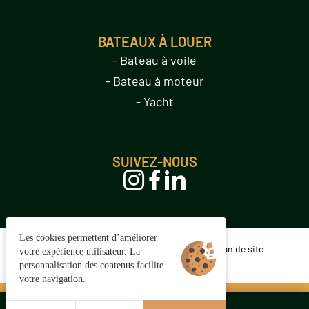
BATEAUX À LOUER
- Bateau à voile
- Bateau à moteur
- Yacht
SUIVEZ-NOUS
Les cookies permettent d’améliorer
Gestion des cookies
Mentions légales
Plan de site
votre expérience utilisateur. La
© 2025 Juliana Web créateur
personnalisation des contenus facilite
votre navigation.