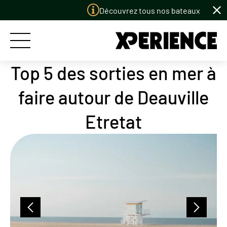
Panneau de gestion des cookies
Découvrez tous nos bateaux à louer
Top 5 des sorties en mer à
ACCUEIL
faire autour de Deauville
LES BATEAUX
Etretat
LES PORTS
LE CONCEPT
PERMIS BATEAU
LE CLUB