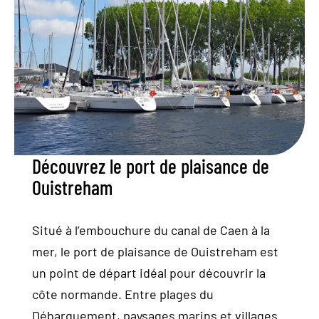
ACTUALITÉS
Contact
Location
Découvrez le port de plaisance de
Nous situer
Ouistreham
Situé à l’embouchure du canal de Caen à la
mer, le port de plaisance de Ouistreham est
un point de départ idéal pour découvrir la
côte normande. Entre plages du
Débarquement, paysages marins et villages