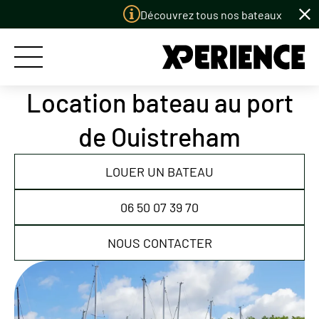
Panneau de gestion des cookies
Découvrez tous nos bateaux à louer
Location bateau au port
ACCUEIL
de Ouistreham
LES BATEAUX
LOUER UN BATEAU
LES PORTS
06 50 07 39 70
LE CONCEPT
NOUS CONTACTER
PERMIS BATEAU
LE CLUB