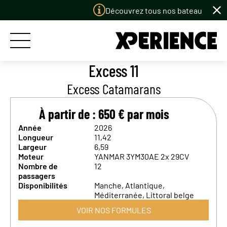
Panneau de gestion des cookies
Découvrez tous nos bateaux à louer
Excess 11
Excess Catamarans
ACCUEIL
À partir de : 650 € par mois
LES BATEAUX
Année
2026
Longueur
11,42
LES PORTS
Largeur
6,59
Moteur
YANMAR 3YM30AE 2x 29CV
LE CONCEPT
Nombre de
12
passagers
Disponibilités
Manche, Atlantique,
PERMIS BATEAU
Méditerranée, Littoral belge
VOIR NOS FORMULES
LE CLUB