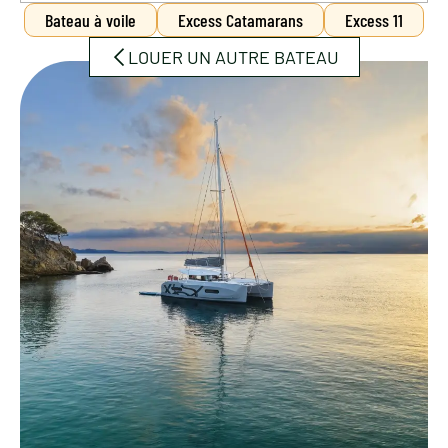
Bateau à voile
Excess Catamarans
Excess 11
ACTUALITÉS
LOUER UN AUTRE BATEAU
Contact
Location
Nous situer